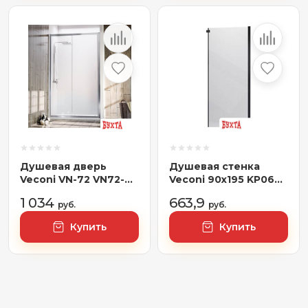
Душевая дверь
Душевая стенка
Veconi VN-72 VN72-
Veconi 90x195 KP06B-
120-01-C4
90-01-19C4 (стекло
1 034
663,9
руб.
прозрачное/черный)
руб.
Купить
Купить