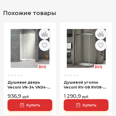
Похожие товары
Душевая дверь
Душевой уголок
Veconi VN-34 VN34-
Veconi RV-08 RV08-
120-01-C7
12090A-01-19C3
936,9
1 290,9
руб.
руб.
Купить
Купить