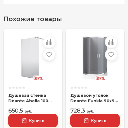
Похожие товары
Душевая стенка
Душевой уголок
Deante Abelia 100
Deante Funkia 90x90
KTA 030P (хром/
KYP 451K (хром/
650,5
728,3
прозрачное)
руб.
графитовое)
руб.
Купить
Купить