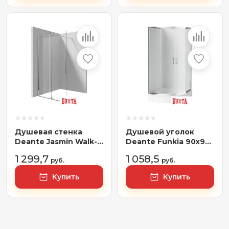
Душевая стенка
Душевой уголок
Deante Jasmin Walk-
Deante Funkia 90x90
In KTJ 032R
KYP 651K (хром/
1 299,7
1 058,5
руб.
матовое)
руб.
Купить
Купить