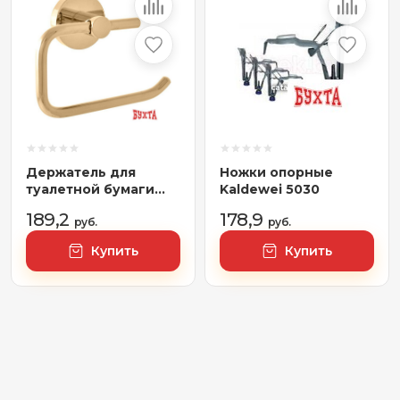
Держатель для
Ножки опорные
туалетной бумаги
Kaldewei 5030
Slezak RAV Colorado
189,2
178,9
COA0401Z
руб.
руб.
Купить
Купить