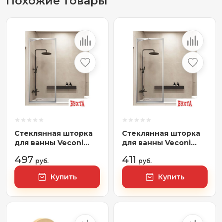
Похожие товары
Стеклянная шторка
Стеклянная шторка
для ванны Veconi
для ванны Veconi
90x150 PL85-90-01-C7
80x150 PL85-80-01-C7
497
411
(стекло прозрачное/
руб.
(стекло прозрачное/
руб.
хром)
хром)
Купить
Купить