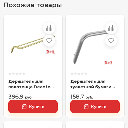
Похожие товары
Держатель для
Держатель для
полотенца Deante
туалетной бумаги
Gold BR ADI R631
Deante Silia Steel
396,9
158,7
руб.
ADI_F211
руб.
(брашированная
Купить
Купить
сталь)