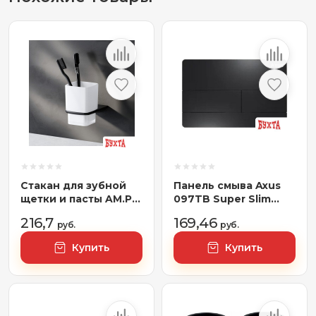
Стакан для зубной
Панель смыва Axus
щетки и пасты AM.PM
097TB Super Slim
Inspire 2.0 A50A34322
(черный)
216,7
169,46
руб.
руб.
Купить
Купить