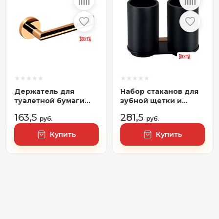
Держатель для
Набор стаканов для
туалетной бумаги
зубной щетки и
Bemeta Coral
пасты Bemeta Galla
163,5
281,5
158212032 (кофейно-
руб.
108110020
руб.
золотой)
Купить
Купить