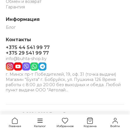
Обмен и возврат
Гарантия
Информация
Блог
Контакты
+375 44 541 99 77
+375 29 541 99 77
info@buhta-shop.by
г. Минск пр-т Победителей, 19, оф. 31 (точка выдачи)
Магазин "Бухта" г. Бобруйск, ул. Пушкина 126 Время
работы с 8:00 до 20:00 без выходных и обеда. Любой
пункт выдачи ООО "Автолай…
© 2024-2026 Бухта. Все права защищены.
Принимаем к оплате:
VISA
MC
BELCARD
397,3
Купить
руб.
Главная
Каталог
Избранное
Корзина
Войти