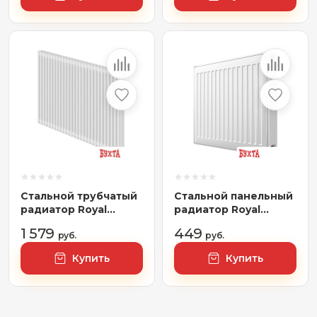
Стальной трубчатый
Стальной панельный
радиатор Royal
радиатор Royal
Thermo Insignia
Thermo Compact
1 579
449
VC2050 - 28 секций
руб.
C22-500-1600 (Bianco
руб.
RAL9016
Traffico)
Купить
Купить