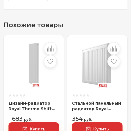
Похожие товары
Дизайн-радиатор
Стальной панельный
Royal Thermo Shift
радиатор Royal
Q30 VC2180 - 10
Thermo Ventil
1 683
354
секций RAL9016
руб.
Compact VC22-500-
руб.
900 (Bianco Traffico)
Купить
Купить