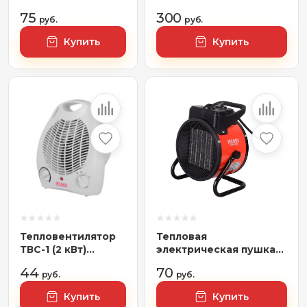
КИТАЙ 67/2/3
75
300
руб.
руб.
Купить
Купить
Тепловентилятор
Тепловая
ТВС-1 (2 кВт)
электрическая пушка
Ресанта, РОССИЯ
ТЭПК-2000K
44
70
67/2/1
руб.
(керам.нагревательный
руб.
элемент,круглая)
Купить
Купить
Ресанта, 67/1/24