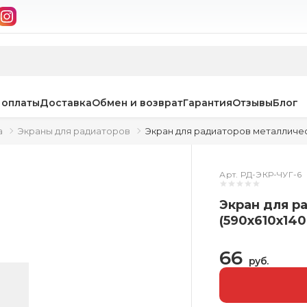
 оплаты
Доставка
Обмен и возврат
Гарантия
Отзывы
Блог
а
Экраны для радиаторов
Экран для радиаторов металличес
Арт. РД-ЭКР-ЧУГ-6
Экран для р
(590х610х14
66
руб.