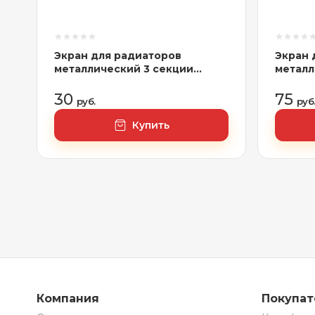
Экран для радиаторов
Экран 
металлический 3 секции
металл
(290х610х140мм) ERA, 3ДМЭР
(690х6
30
75
руб.
руб
Купить
Компания
Покупа