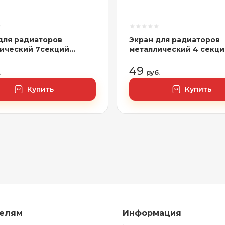
для радиаторов
Экран для радиаторов
ический 7секций
металлический 4 секци
10х140мм) ERA, 7ДМЭР
(390х610х140мм) ERA, 
49
.
руб.
Купить
Купить
телям
Информация