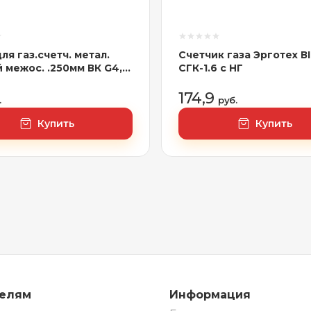
ля газ.счетч. метал.
Счетчик газа Эрготех ВI
 межос. .250мм ВК G4,
СГК-1.6 с НГ
0л) В310*Ш355*Г220
174,9
.
руб.
Купить
Купить
телям
Информация