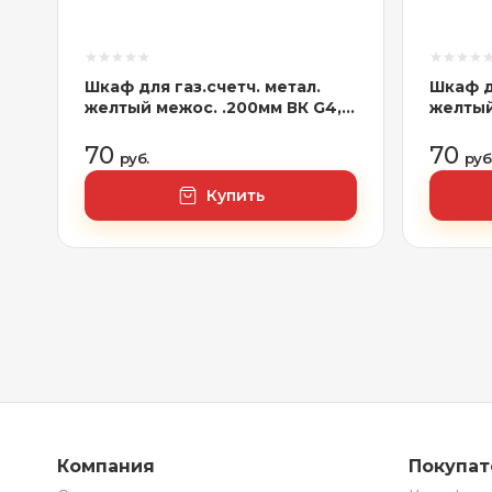
Шкаф для газ.счетч. метал.
Шкаф д
желтый межос. .200мм ВК G4,
желтый
G6 (2,0л) В310*Ш355*Г220
G6 (2,
70
70
руб.
руб
Купить
Компания
Покупа