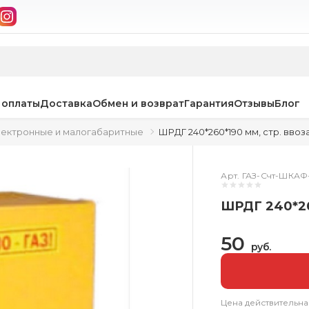
 оплаты
Доставка
Обмен и возврат
Гарантия
Отзывы
Блог
электронные и малогабаритные
ШРДГ 240*260*190 мм, стр. ввоз
Арт. ГАЗ-Счт-ШКАФ
ШРДГ 240*26
50
руб.
Цена действительна