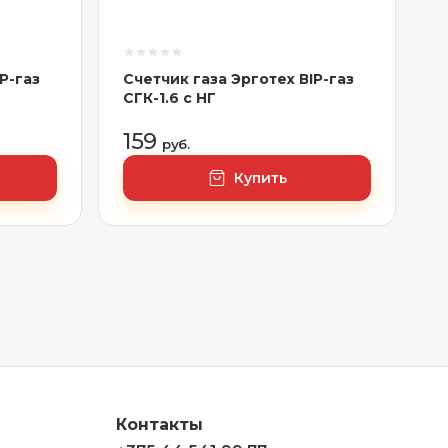
P-газ
Счетчик газа Эрготех ВIP-газ
СГК-1.6 с НГ
159
руб.
Купить
Контакты