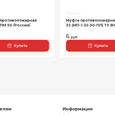
 противопожарная
Муфта противопожарна
ПМ 50 /Россия/
32 (МП-1-32-50-ПЛ) ТУ B
193385569.012-2021 КА
(00132242)
6
руб.
Купить
Купить
телям
Информация