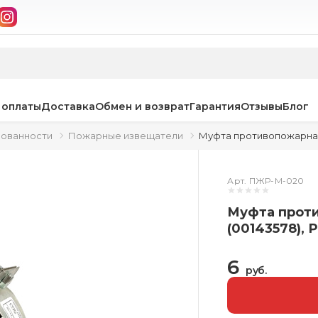
 оплаты
Доставка
Обмен и возврат
Гарантия
Отзывы
Блог
зованности
Пожарные извещатели
Муфта противопожарная 
Арт. ПЖР-М-020
Муфта прот
(00143578), 
6
руб.