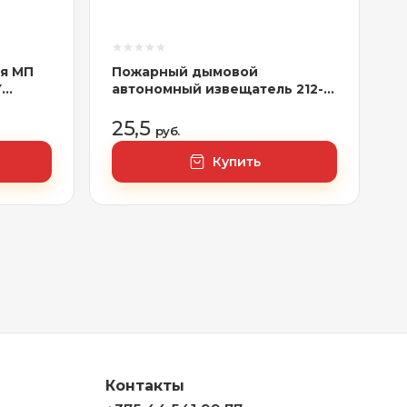
я МП
Пожарный дымовой
Y
автономный извещатель 212-
ЛАНЧА
03-02М1 Спецавтоматика,РБ
25,5
руб.
Купить
Контакты