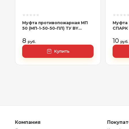
Муфта противопожарная МП
Муфта
50 (МП-1-50-50-ПЛ) ТУ BY
СПАРК 
193385569.012-2021 КАЛАНЧА
(00132244)
8
10
руб.
руб.
Купить
Компания
Покупа