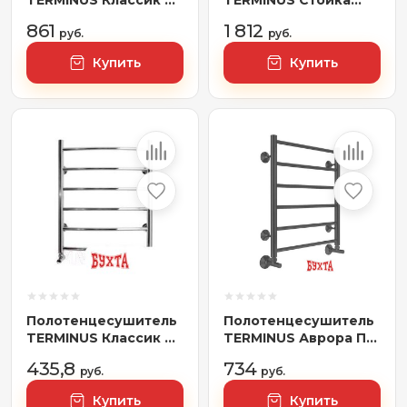
TERMINUS Классик П8
TERMINUS Стойка
500x800 RAL 9005 бп
Trio Квадрат 120х1200
861
1 812
электро (черный)
руб.
(матовое золото)
руб.
Купить
Купить
Полотенцесушитель
Полотенцесушитель
TERMINUS Классик П7
TERMINUS Аврора П6
500x796 (с наружной
500x600 RAL 9005
435,8
734
резьбой, хром)
руб.
(черный)
руб.
Купить
Купить