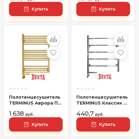
Купить
Купить
Полотенцесушитель
Полотенцесушитель
TERMINUS Аврора П16
TERMINUS Классик П7
500х800 нп (золото)
500x796 (с наружной
1 638
440,7
руб.
резьбой, хром)
руб.
Купить
Купить