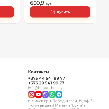
50,RAL 9003)
600,9
руб.
Купить
Контакты
+375 44 541 99 77
+375 29 541 99 77
info@buhta-shop.by
г. Минск пр-т Победителей, 19, оф. 31
(точка выдачи) Магазин "Бухта" г.