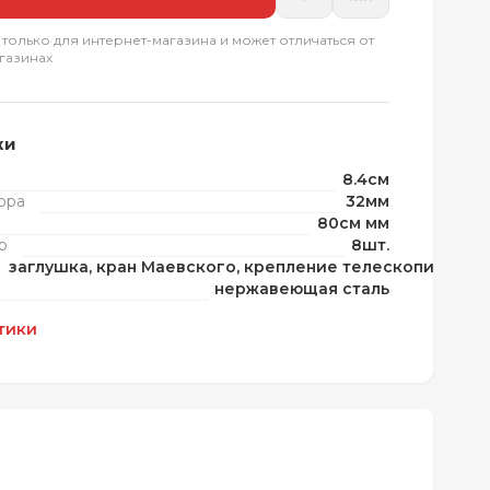
 только для интернет-магазина и может отличаться от
газинах
ки
8.4см
ора
32мм
80см мм
р
8шт.
заглушка, кран Маевского, крепление телескопическо
нержавеющая сталь
тики