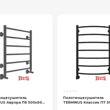
енцесушитель
Полотенцесушитель
US Аврора П6 500x600
TERMINUS Классик П7 5
05 (черный)
(с наружной резьбой, R