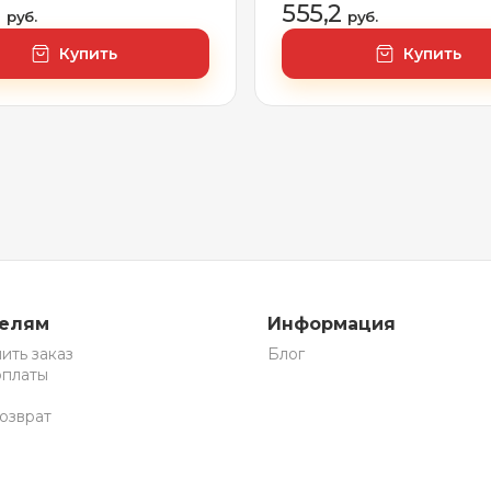
9005 черный)
9
555,2
руб.
руб.
Купить
Купить
телям
Информация
ить заказ
Блог
оплаты
озврат