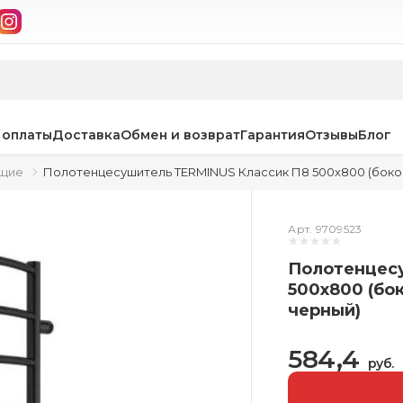
 оплаты
Доставка
Обмен и возврат
Гарантия
Отзывы
Блог
ющие
Полотенцесушитель TERMINUS Классик П8 500x800 (боков
Арт. 9709523
Полотенцес
500x800 (бо
черный)
584,4
руб.