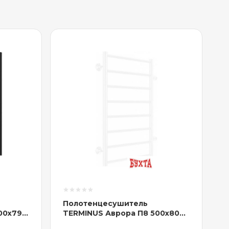
Полотенцесушитель
00x796
TERMINUS Аврора П8 500x800
AL
(с боковым подключением