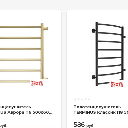
енцесушитель
Полотенцесушитель
US Аврора П6 500x600
TERMINUS Классик П8 5
ото)
(боковое подключение 
RAL 9005 черный)
586
руб.
руб.