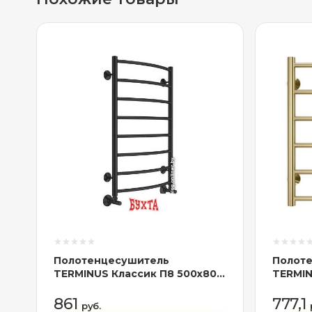
Полотенцесушитель
Полот
TERMINUS Классик П8 500x800
TERMIN
RAL 9005 бп электро (черный)
бп (зол
861
777,1
руб.