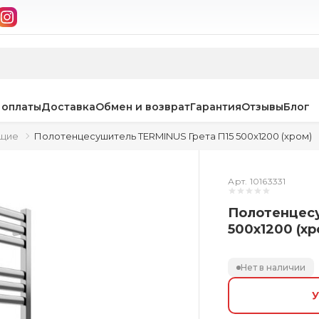
 оплаты
Доставка
Обмен и возврат
Гарантия
Отзывы
Блог
ющие
Полотенцесушитель TERMINUS Грета П15 500x1200 (хром)
Арт. 10163331
Полотенцесу
500x1200 (хр
Нет в наличии
У