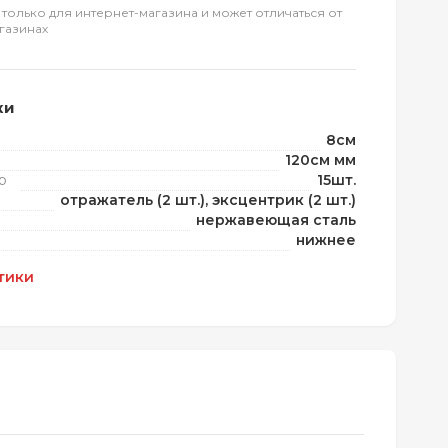
 только для интернет-магазина и может отличаться от
газинах
ки
8см
120см мм
р
15шт.
отражатель (2 шт.), эксцентрик (2 шт.)
нержавеющая сталь
нижнее
тики