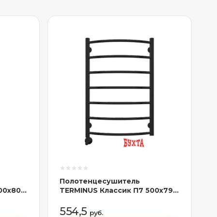
Полотенцесушитель
00x800
TERMINUS Классик П7 500x796
500,
(с наружной резьбой, RAL
9005 черный)
554,5
руб.