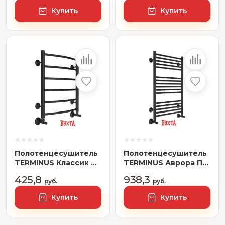
подключением 500)
Купить
Купить
Полотенцесушитель
Полотенцесушитель
TERMINUS Классик П6
TERMINUS Аврора П16
400x600 (RAL 9005
500х800 нп (RAL
425,8
938,3
черный)
руб.
9005)
руб.
Купить
Купить