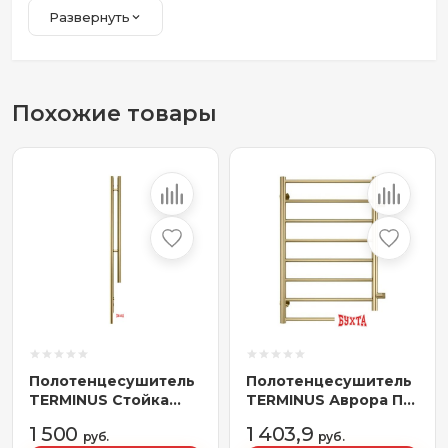
Развернуть
Похожие товары
Полотенцесушитель
Полотенцесушитель
TERMINUS Стойка
TERMINUS Аврора П8
Duo Круг 70х1200
500x800 (золото
1 500
1 403,9
(золото)
руб.
матовое,с боковым
руб.