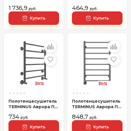
500x800 (золото)
500x650 бп электро
1 736,9
464,9
руб.
(хром)
руб.
Купить
Купить
Полотенцесушитель
Полотенцесушитель
TERMINUS Аврора П6
TERMINUS Аврора П8
500x600 RAL 9005
500x800 нп (сатин)
734
848,7
(черный)
руб.
руб.
Купить
Купить