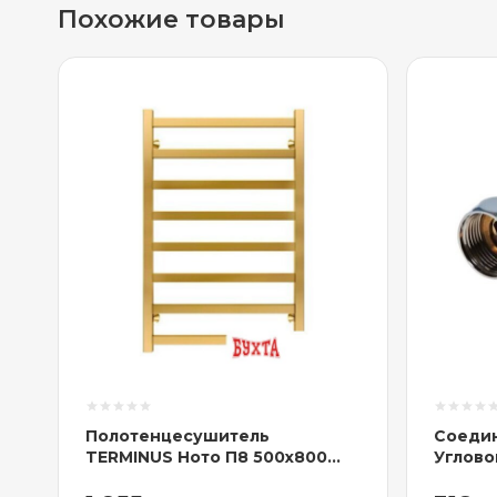
Похожие товары
Полотенцесушитель
Соеди
TERMINUS Ното П8 500x800
Угловой
(золото)
741SCH