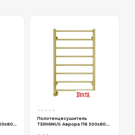
Полотенцесушитель
00x800
TERMINUS Аврора П8 500x800
ерный)
(матовое золото)