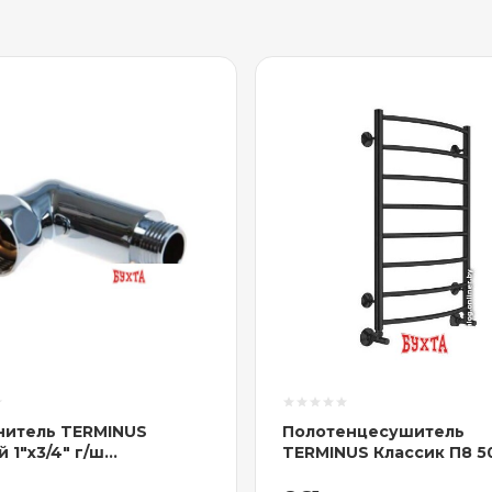
нитель TERMINUS
Полотенцесушитель
 1"х3/4" г/ш
TERMINUS Классик П8 5
1005 (хром)
RAL 9005 бп электро (ч