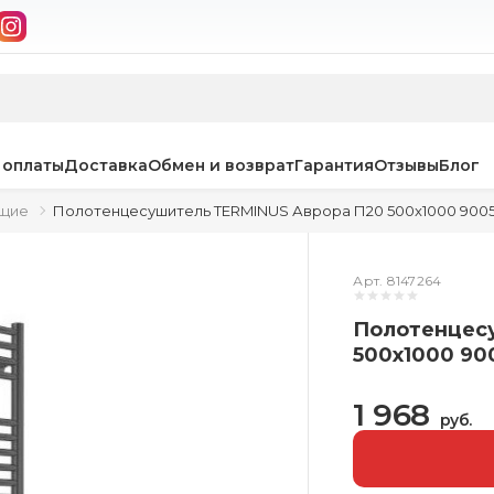
 оплаты
Доставка
Обмен и возврат
Гарантия
Отзывы
Блог
ющие
Полотенцесушитель TERMINUS Аврора П20 500x1000 9005 
Арт. 8147264
Полотенцес
500x1000 90
1 968
руб.