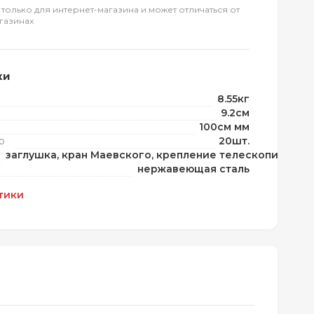
 только для интернет-магазина и может отличаться от
газинах
ки
8.55кг
9.2см
100см мм
р
20шт.
заглушка, кран Маевского, крепление телескопическое
нержавеющая сталь
тики