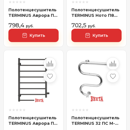
Полотенцесушитель
Полотенцесушитель
TERMINUS Аврора П6
TERMINUS Ното П8
500x600 (оружейная
500x800 (с полкой )
798,4
702,5
сталь)
руб.
руб.
Купить
Купить
Полотенцесушитель
Полотенцесушитель
TERMINUS Аврора П8
TERMINUS 32 ПС М-
500x800 (оружейная
образный с полкой