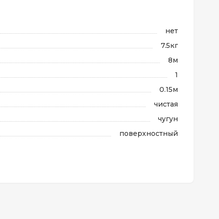
нет
7.5кг
8м
1
0.15м
чистая
чугун
поверхностный