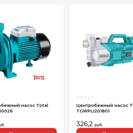
бежный насос Total
Центробежный насос T
50026
TGWPLI201801
326,2
уб.
руб.