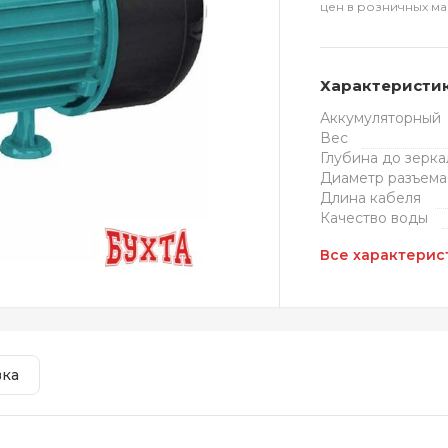
цен в розничных ма
Характеристи
Аккумуляторный
Вес
Глубина до зерка
Диаметр разъема
Длина кабеля
Качество воды
Все характерис
вка