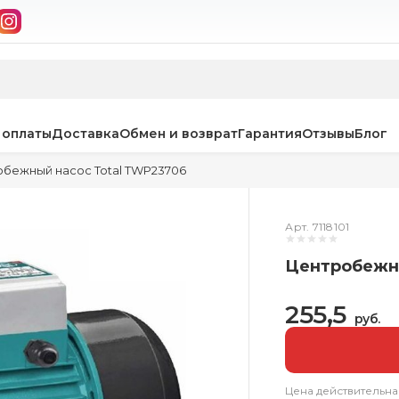
 оплаты
Доставка
Обмен и возврат
Гарантия
Отзывы
Блог
бежный насос Total TWP23706
Арт. 7118101
Центробежны
255,5
руб.
Цена действительна