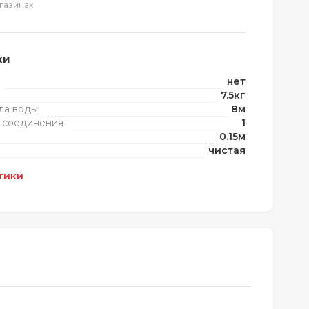
газинах
ки
нет
7.5кг
ла воды
8м
 соединения
1
0.15м
чистая
тики