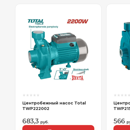
Центробежный насос Total
Центро
TWP222002
TWP21
683,3
566
руб.
р