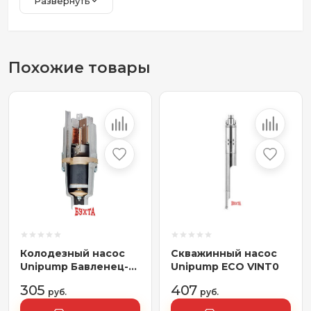
Развернуть
Похожие товары
Колодезный насос
Скважинный насос
Unipump Бавленец-М
Unipump ECO VINT0
БВ 0.12-40-У5, 25м
305
407
руб.
руб.