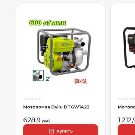
Мотопомпа Dyllu DTGW1A22
Мотопо
628,9
1 212
руб.
Купить