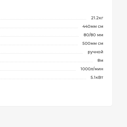
21.2кг
440мм см
80/80 мм
500мм см
ручной
8м
1000л/мин
5.1кВт