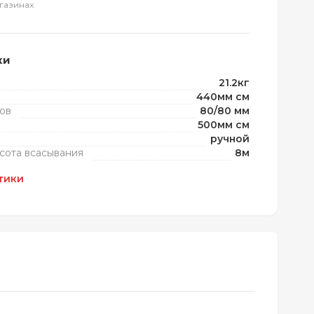
газинах
ки
21.2кг
440мм см
ов
80/80 мм
500мм см
ручной
сота всасывания
8м
тики