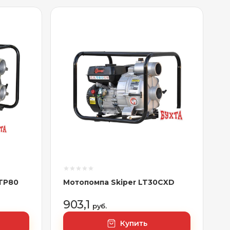
TP80
Мотопомпа Skiper LT30CXD
903,1
руб.
Купить