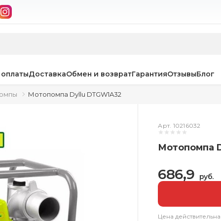
 оплаты
Доставка
Обмен и возврат
Гарантия
Отзывы
Блог
омпы
Мотопомпа Dyllu DTGW1A32
Арт. 10216032
Мотопомпа 
686,9
руб.
Цена действительна