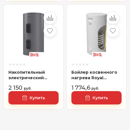
Накопительный
Бойлер косвенного
электрический
нагрева Royal
водонагреватель
Thermo Aquatec INOX
2 150
1 774,6
Royal Thermo RWH
руб.
RTWX 100
руб.
200 XL
Купить
Купить