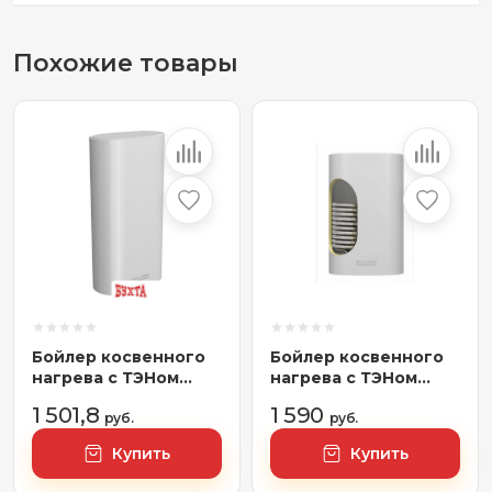
Похожие товары
Бойлер косвенного
Бойлер косвенного
нагрева с ТЭНом
нагрева с ТЭНом
Royal Thermo
Royal Thermo
1 501,8
1 590
Aquatec Inox-F
руб.
Aquatec Inox RTWX-F
руб.
RTWX-F 100
100.1
Купить
Купить