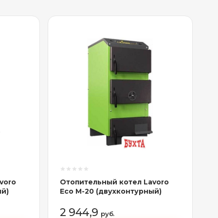
voro
Отопительный котел Lavoro
ый)
Eco M-20 (двухконтурный)
2 944,9
руб.