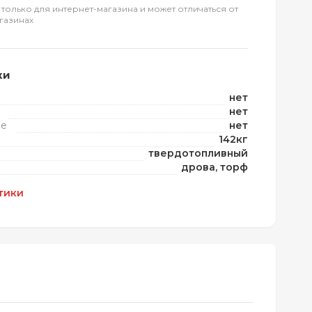
 только для интернет-магазина и может отличаться от
газинах
ки
нет
нет
ие
нет
142кг
твердотопливный
дрова, торф
тики