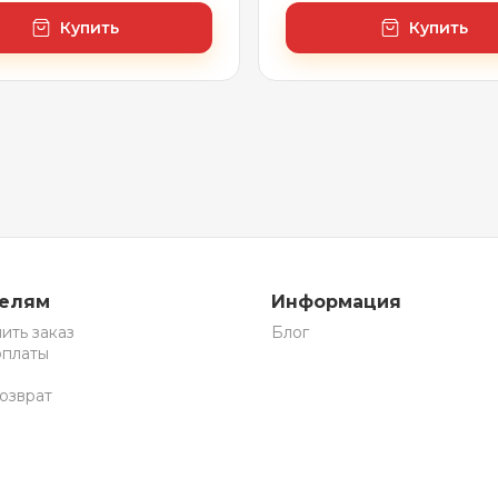
Купить
Купить
телям
Информация
ить заказ
Блог
оплаты
озврат