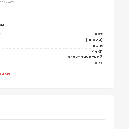
газинах
ки
с
нет
(опция)
есть
44кг
электрический
нет
тики