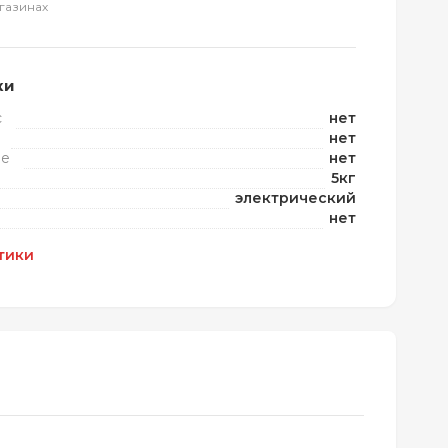
газинах
ки
с
нет
нет
ие
нет
5кг
электрический
нет
тики