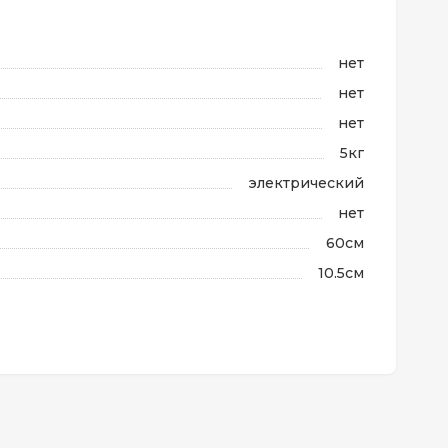
нет
нет
нет
5кг
электрический
нет
60см
10.5см