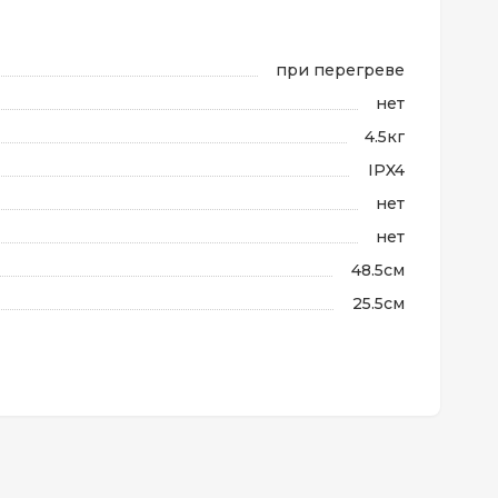
при перегреве
нет
4.5кг
IPX4
нет
нет
48.5см
25.5см