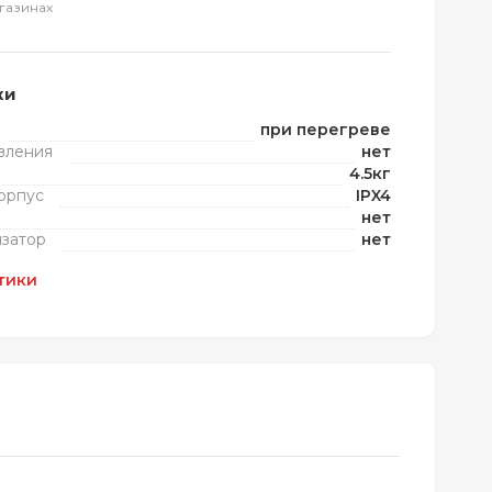
газинах
ки
при перегреве
вления
нет
4.5кг
орпус
IPX4
нет
затор
нет
тики