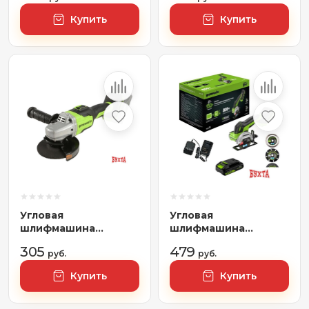
АКБ)
Купить
Купить
Угловая
Угловая
шлифмашина
шлифмашина
Greenworks GD24AG
Greenworks GD24UCS
305
479
3200207 (без АКБ)
руб.
3402007CUA (с 1-им
руб.
АКБ)
Купить
Купить