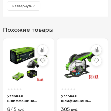
Развернуть
Похожие товары
Угловая
Угловая
шлифмашина
шлифмашина
Greenworks GD24AG
Greenworks GD24UCS
845
305
3200207CUH (с 1-м
руб.
(без АКБ)
руб.