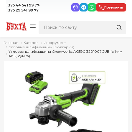
·
+375 44 541 99 77
Позвонить
+375 29 541 99 77
Главная
Каталог
Инструмент
Угловые шлифмашины (болгарки)
Угловая шлифмашина Greenworks AG590 3201007CUB (с 1-им
АКБ, сумка)