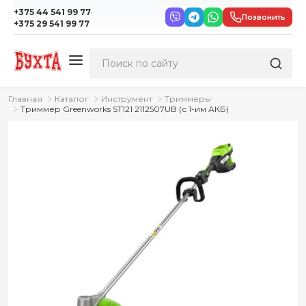
·
+375 44 541 99 77
Позвонить
+375 29 541 99 77
Главная
Каталог
Инструмент
Триммеры
Триммер Greenworks ST121 2112507UB (с 1-им АКБ)