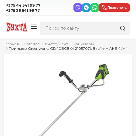
·
+375 44 541 99 77
Позвонить
+375 29 541 99 77
Главная
Каталог
Инструмент
Триммеры
Триммер Greenworks GD40BCBK4 2105707UB (с 1-им АКБ 4 Ач)