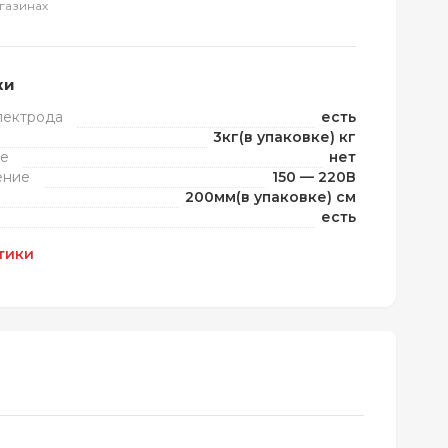
газинах
ки
лектрода
есть
3кг(в упаковке) кг
те
нет
ение
150 — 220В
200мм(в упаковке) см
есть
тики