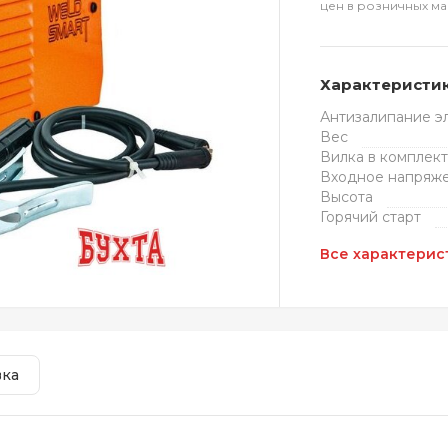
цен в розничных ма
Характеристи
Антизалипание э
Вес
Вилка в комплек
Входное напряж
Высота
Горячий старт
Все характерис
вка