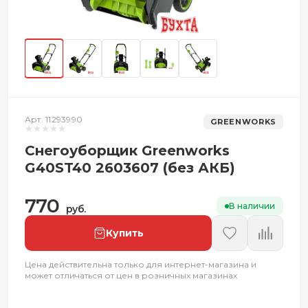
Арт. 11293990
GREENWORKS
Снегоуборщик Greenworks
G40ST40 2603607 (без АКБ)
770
В наличии
руб.
Купить
Цена действительна только для интернет-магазина и
может отличаться от цен в розничных магазинах