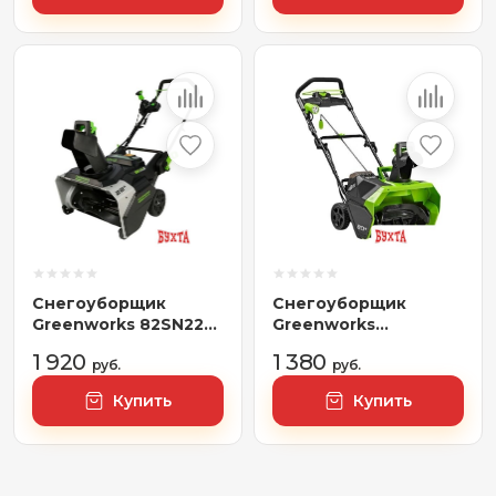
Снегоуборщик
Снегоуборщик
Greenworks 82SN22
Greenworks
(без АКБ)
GD40SB2K (с АКБ
1 920
1 380
руб.
4000 mAh)
руб.
Купить
Купить