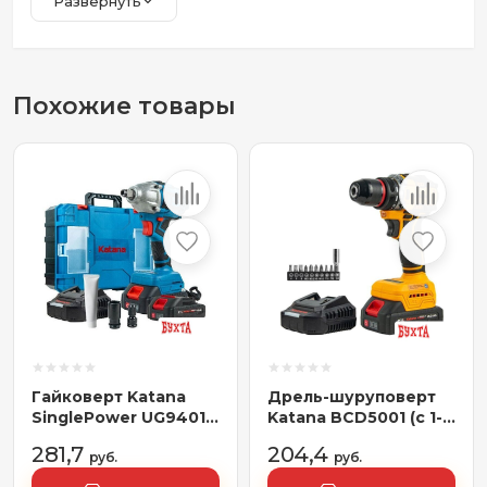
Развернуть
Похожие товары
Гайковерт Katana
Дрель-шуруповерт
SinglePower UG9401
Katana BCD5001 (с 1-
(с 2-мя АКБ, кейс)
им АКБ)
281,7
204,4
руб.
руб.