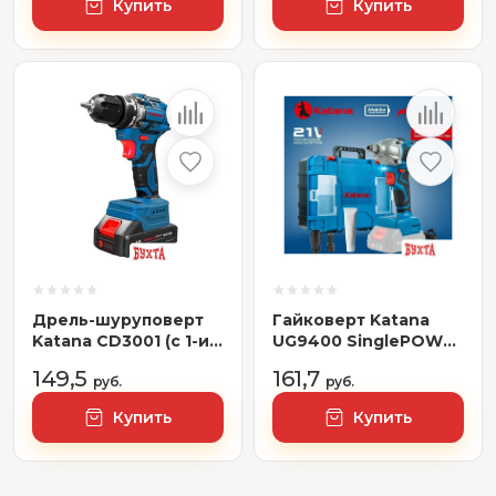
Купить
Купить
Дрель-шуруповерт
Гайковерт Katana
Katana CD3001 (с 1-им
UG9400 SinglePOWER
АКБ)
(без АКБ, кейс)
149,5
161,7
руб.
руб.
Купить
Купить