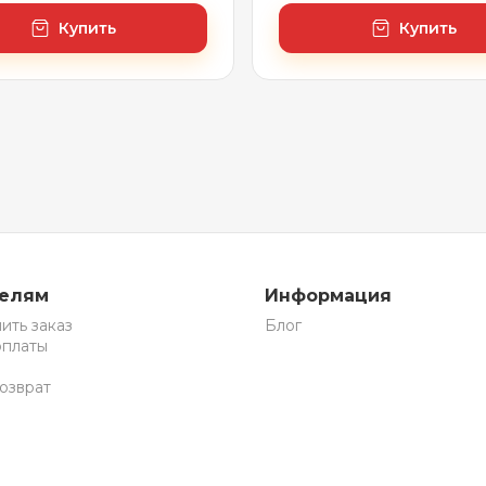
Купить
Купить
телям
Информация
ить заказ
Блог
оплаты
озврат