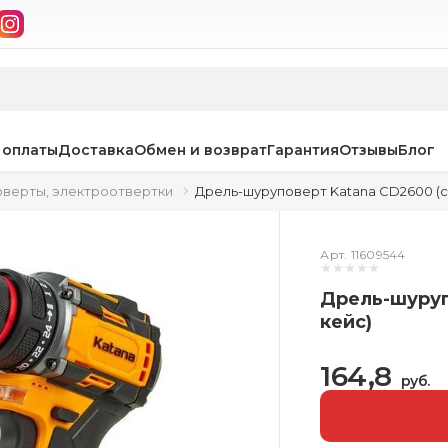
 оплаты
Доставка
Обмен и возврат
Гарантия
Отзывы
Блог
оверты, электроотвертки
Дрель-шуруповерт Katana CD2600 (с 
Арт. 11609544
Дрель-шуруп
кейс)
164,8
руб.