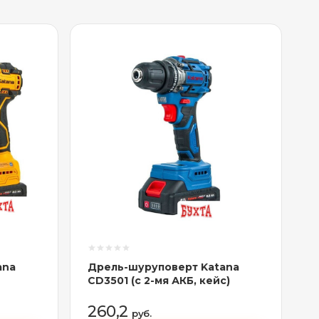
ana
Дрель-шуруповерт Katana
CD3501 (с 2-мя АКБ, кейс)
260,2
руб.