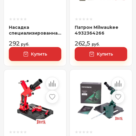
Насадка
Патрон Milwaukee
специализированная
4932364266
Milwaukee
292
262,5
4932352320
руб.
руб.
Купить
Купить