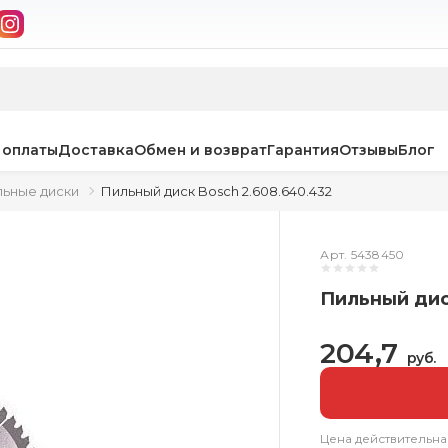
 оплаты
Доставка
Обмен и возврат
Гарантия
Отзывы
Блог
ьные диски
Пильный диск Bosch 2.608.640.432
Арт. 5438450
Пильный дис
204,7
руб.
Цена действительна