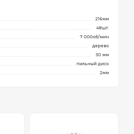
216мм
48шт.
7 000об/мин
дерево
30 мм
пильный диск
2мм