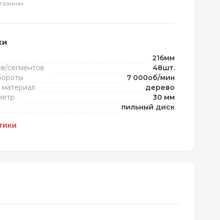
газинах
ки
216мм
ев/сегментов
48шт.
бороты
7 000об/мин
 материал
дерево
метр
30 мм
пильный диск
тики