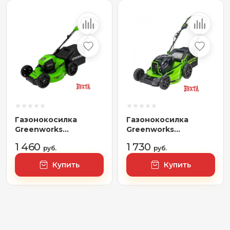
Газонокосилка
Газонокосилка
Greenworks
Greenworks
GD40LM46HPK4
GC82HPLM51 2518907
1 460
1 730
2514407UB (с 1-им
руб.
(без АКБ)
руб.
АКБ 4 Ач)
Купить
Купить