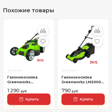
Похожие товары
Газонокосилка
Газонокосилка
Greenworks
Greenworks LM2000
G40LM49DB (без
2515707
1 290
790
АКБ)
руб.
руб.
Купить
Купить