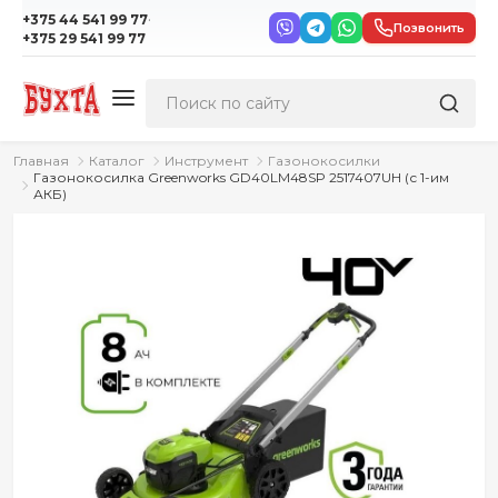
·
+375 44 541 99 77
Позвонить
+375 29 541 99 77
Главная
Каталог
Инструмент
Газонокосилки
Газонокосилка Greenworks GD40LM48SP 2517407UH (с 1-им
АКБ)