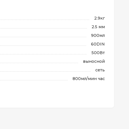
2.9кг
2.5 мм
900мл
60DIN
500Вт
выносной
сеть
800мл/мин час