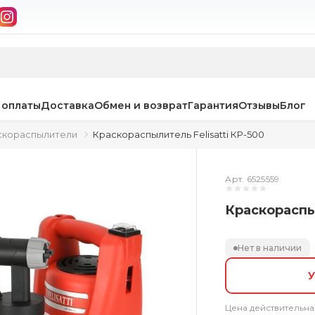
 оплаты
Доставка
Обмен и возврат
Гарантия
Отзывы
Блог
скораспылители
Краскораспылитель Felisatti КР-500
Арт. 6525559
Краскораспыл
Нет в наличии
У
Цена действительна