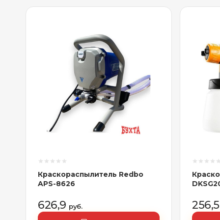
Краскораспылитель Redbo
Краско
APS-8626
DKSG20
626,9
256,
руб.