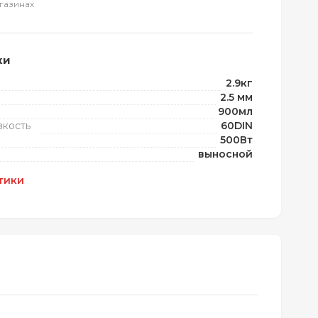
газинах
ки
2.9кг
2.5 мм
900мл
зкость
60DIN
500Вт
выносной
тики