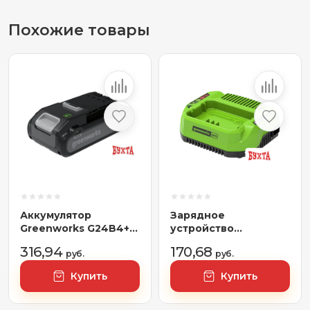
Похожие товары
Аккумулятор
Зарядное
Greenworks G24B4+
устройство
(24В/4 Ач)
Greenworks G60UC
316,94
170,68
руб.
(60В)
руб.
Купить
Купить