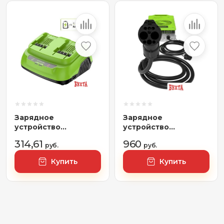
Зарядное
Зарядное
устройство
устройство
Greenworks G24X2C8
Greenworks 2961007
314,61
960
2958807 (24В)
руб.
(82В)
руб.
Купить
Купить