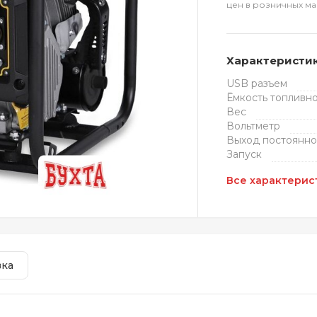
цен в розничных ма
Характеристи
USB разъем
Ёмкость топливно
Вес
Вольтметр
Выход постоянно
Запуск
Все характерис
вка