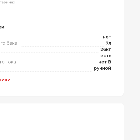
газинах
ки
нет
го бака
7л
26кг
есть
го тока
нет В
ручной
тики