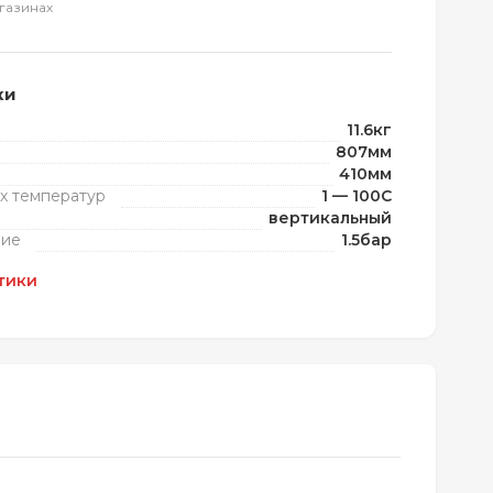
газинах
ки
11.6кг
807мм
410мм
х температур
1 — 100C
вертикальный
ние
1.5бар
тики