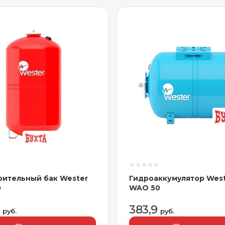
ительный бак Wester
Гидроаккумулятор Wes
0
WAO 50
6
383,9
руб.
руб.