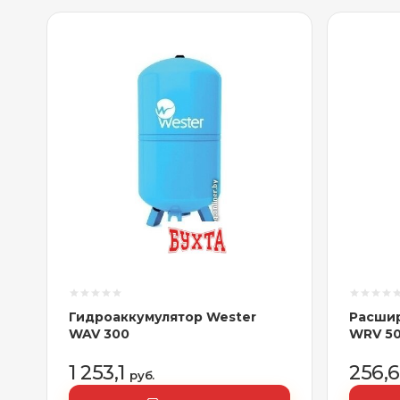
Гидроаккумулятор Wester
Расшир
WAV 300
WRV 5
1 253,1
256,
руб.