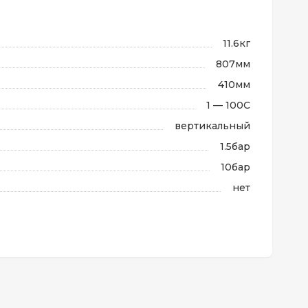
11.6кг
807мм
410мм
1 — 100C
вертикальный
1.5бар
10бар
нет