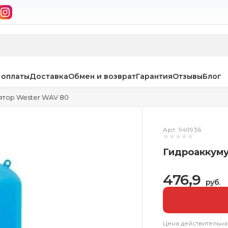
 оплаты
Доставка
Обмен и возврат
Гарантия
Отзывы
Блог
ятор Wester WAV 80
Арт. 949936
Гидроаккуму
476,9
руб.
Цена действительна