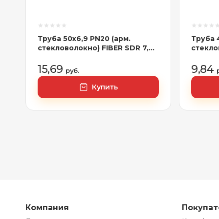
Труба 50х6,9 PN20 (арм.
Труба 
стекловолокно) FIBER SDR 7,4
стекло
сер.
сер.
15,69
9,84
руб.
Купить
Компания
Покупа