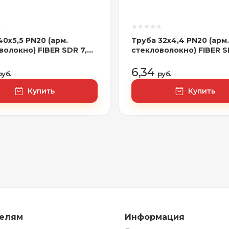
40х5,5 PN20 (арм.
Труба 32х4,4 PN20 (арм.
волокно) FIBER SDR 7,4
стекловолокно) FIBER S
сер.
6,34
руб.
руб.
Купить
Купить
телям
Информация