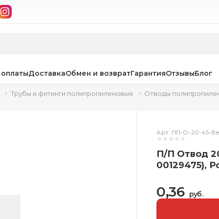
 оплаты
Доставка
Обмен и возврат
Гарантия
Отзывы
Блог
Трубы и фитинги полипропиленовые
Отводы полипропиле
Арт. ПП-О-20-45-
П/П Отвод 20
00129475), Р
0,36
руб.