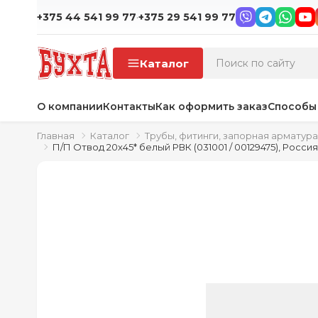
·
+375 44 541 99 77
+375 29 541 99 77
Каталог
О компании
Контакты
Как оформить заказ
Способы
Главная
Каталог
Трубы, фитинги, запорная арматура
П/П Отвод 20х45* белый РВК (031001 / 00129475), Россия