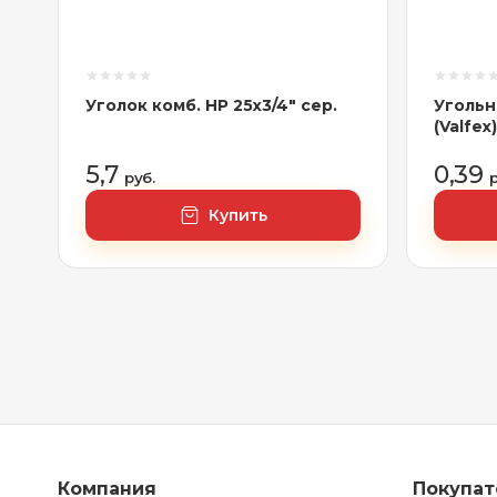
Уголок комб. НР 25х3/4" сер.
Угольн
(Valfe
5,7
0,39
руб.
р
Купить
Компания
Покупа