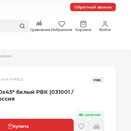
Обратный звонок
Сравнение
Избранное
Корзина
Войти
новые
белый-НЛКВД
РВК
х45* белый РВК (031001 /
оссия
В наличии
Купить