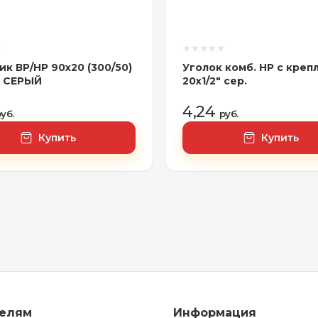
ик ВР/НР 90х20 (300/50)
Уголок комб. НР с кре
x) СЕРЫЙ
20х1/2" сер.
4,24
уб.
руб.
Купить
Купить
телям
Информация