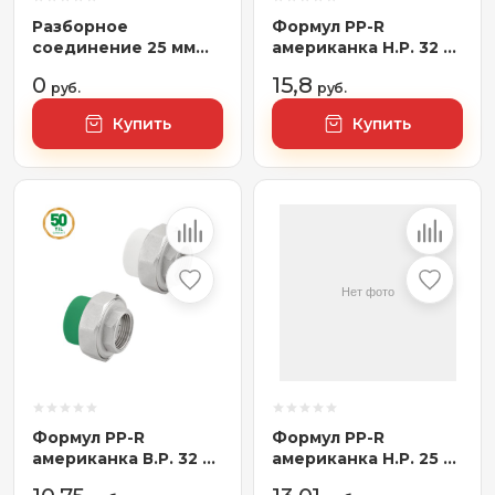
Разборное
Формул PP-R
соединение 25 мм
американка Н.Р. 32 х
Formul (Турция)
1/2"
0
15,8
серый
руб.
руб.
Купить
Купить
Формул PP-R
Формул PP-R
американка В.Р. 32 х
американка Н.Р. 25 х
1/2"
3/4"