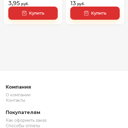
3,95
13
PE-XA EVOH 16х2.0
руб.
руб.
240м 88P180BS20099
Купить
Купить
Компания
О компании
Контакты
Покупателям
Как оформить заказ
Способы оплаты