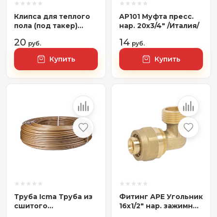
Клипса для теплого
AP101 Муфта пресс.
пола (под такер)
нар. 20х3/4" /Италия/
40мм (Китай)
20
14
руб.
руб.
Купить
Купить
Труба Icma Труба из
Фитинг APE Угольник
сшитого
16x1/2" нар. зажимной
полиэтилена ICMA
[3753L01216]