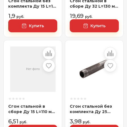
Сгон стальной без
Сгон стальной в
комплекта Ду 15 L=110
сборе Ду 32 L=130 мм
мм КАЗ (00007383)
КАЗ (00007499),
1,9
19,69
руб.
Россия
руб.
Купить
Купить
Сгон стальной в
Сгон стальной без
сборе Ду 15 L=110 мм
комплекта Ду 25
КАЗ (00007168),
L=130 мм КАЗ
6,51
3,98
Россия
руб.
(00007335)
руб.