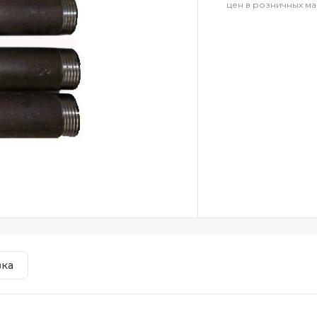
цен в розничных ма
вка