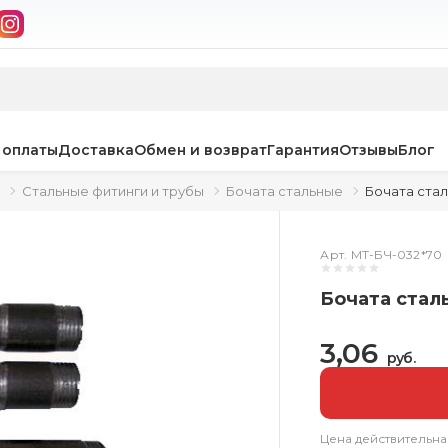
 оплаты
Доставка
Обмен и возврат
Гарантия
Отзывы
Блог
Стальные фитинги и трубы
Бочата стальные
Бочата стал
Арт. МТ-БЧ-032*70
Бочата стал
3,06
руб.
Цена действительна