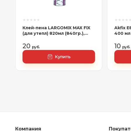
Клей-пена LARGOMIX MAX FIX
Akfix 
(для утепл) 820мл (840гр.),
400 мл
арт.LRX006
20
10
руб.
руб.
Купить
Компания
Покупа