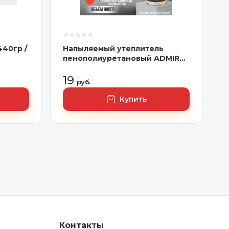
40гр /
Напыляемый утеплитель
пенополиуретановый ADMIRAL
900гр/900 мл,
арт.4657802397973
19
руб.
Купить
Контакты