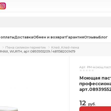
 оплаты
Доставка
Обмен и возврат
Гарантия
Отзывы
Блог
Пена силикон герметик
Клей, Клей-пена
MAX, WURTH, арт.0893955209 / 4811582001479
Арт. РМ-моющ.пас
Моющая паст
профессион
арт.08939552
12
руб.