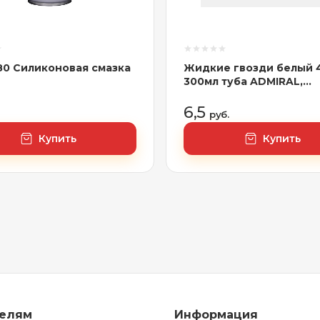
E80 Силиконовая смазка
Жидкие гвозди белый 4
300мл туба ADMIRAL,
арт.4657802390257
6,5
руб.
Купить
Купить
телям
Информация