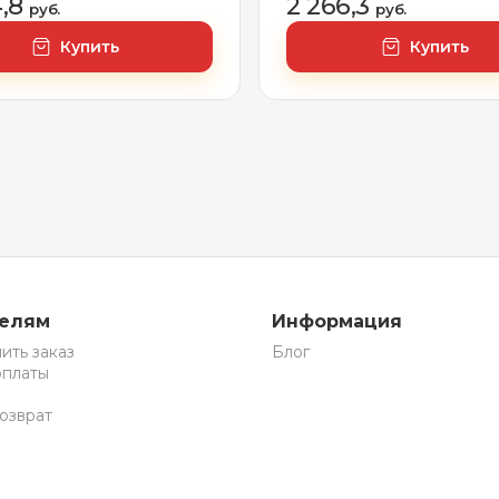
4,8
2 266,3
руб.
руб.
Купить
Купить
телям
Информация
ить заказ
Блог
оплаты
озврат