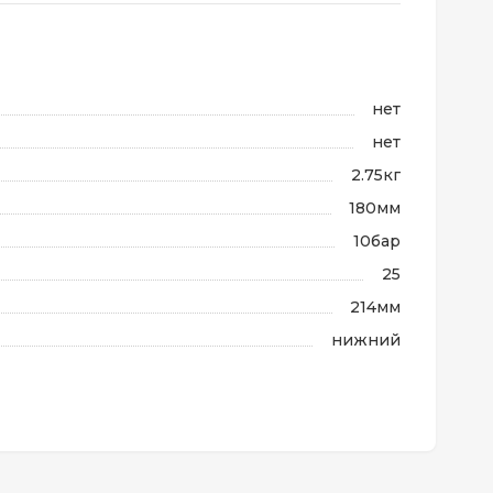
нет
нет
2.75кг
180мм
10бар
25
214мм
нижний