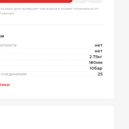
 только для интернет-магазина и может отличаться от
газинах
ки
омплекте
нет
нет
2.75кг
180мм
10бар
 соединения
25
тики