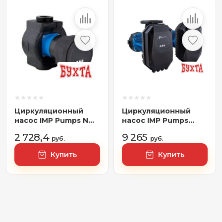
Циркуляционный
Циркуляционный
насос IMP Pumps NMT
насос IMP Pumps
Smart II 32/80-180
NMTD MAX II 40/120
2 728,4
9 265
руб.
F250
руб.
Купить
Купить